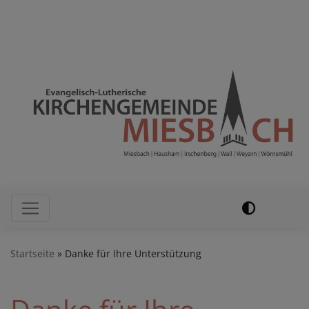
Direkt
Evang.-Luth. Kirchengemeinde
zum
Miesbach – Hausham
Inhalt
Hauptnavigation
Startseite
Danke für Ihre Unterstützung