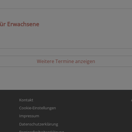
 für Erwachsene
Weitere Termine anzeigen
Fußbereichsmenü
Be
Kontakt
Cookie-Einstellungen
Impressum
Datenschutzerklärung
Barrierefreiheitserklärung