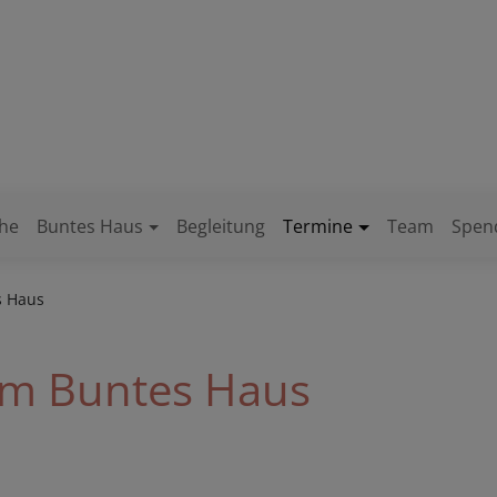
chengemeinde
ham
che
Buntes Haus
Begleitung
Termine
Team
Spen
s Haus
im Buntes Haus