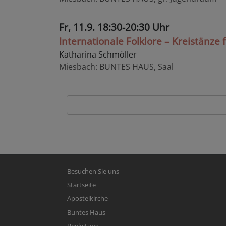
Fr, 11.9. 18:30-20:30 Uhr
Internationale Folklore – Kreistänze
Katharina Schmöller
Miesbach
BUNTES HAUS, Saal
Hauptnavigation
Besuchen Sie uns
Startseite
Apostelkirche
Buntes Haus
Begleitung