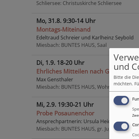
Schliersee
Christuskirche Schliersee
Mo, 31.8. 9:30-14 Uhr
Montags-Miteinand
Edeltraud Schreier und Karlheinz Seybold
Miesbach
BUNTES HAUS, Saal
Verwe
Di, 1.9. 18-20 Uhr
und C
Ehrliches Mitteilen nach Gopal Norbe
Bitte die D
Max Gensthaler
möchten.
Fü
Miesbach
BUNTES HAUS, Wohnzimmer
Fun
Mi, 2.9. 19:30-21 Uhr
Spe
Probe Posaunenchor
Zwe
Ansprechpartnerin: Ursula Heide
Con
Miesbach
BUNTES HAUS, gr. Jugendraum
Coo