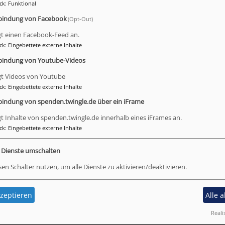
ck
:
Funktional
bindung von Facebook
(Opt-Out)
gt einen Facebook-Feed an.
ck
:
Eingebettete externe Inhalte
bindung von Youtube-Videos
gt Videos von Youtube
ck
:
Eingebettete externe Inhalte
bindung von spenden.twingle.de über ein iFrame
gt Inhalte von spenden.twingle.de innerhalb eines iFrames an.
ck
:
Eingebettete externe Inhalte
e Dienste umschalten
sen Schalter nutzen, um alle Dienste zu aktivieren/deaktivieren.
zeptieren
Alle 
Reali