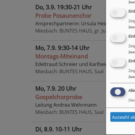
Zwe
Do, 3.9. 19:30-21 Uhr
Ein
Probe Posaunenchor
Zei
Ansprechpartnerin: Ursula Heide
Zwe
Miesbach
BUNTES HAUS, gr. Jugendraum
Ein
Zei
Mo, 7.9. 9:30-14 Uhr
Zwe
Montags-Miteinand
Ein
Edeltraud Schreier und Karlheinz Seybold
Miesbach
BUNTES HAUS, Saal
Zei
Zwe
Mo, 7.9. 20 Uhr
All
Gospelchorprobe
Die
Leitung Andrea Wehrmann
Miesbach
BUNTES HAUS, Saal
Auswahl ak
Di, 8.9. 10-11 Uhr