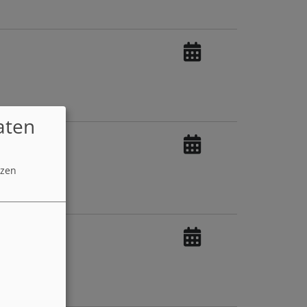
aten
tzen