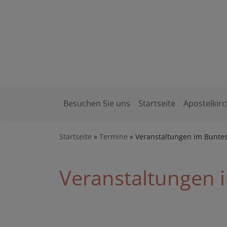
Direkt
zum
Evang.-Luth. Kir
Inhalt
Miesbach – Haus
Besuchen Sie uns
Startseite
Apostelkir
Hauptnavigation
Startseite
Termine
Veranstaltungen im Bunte
Veranstaltungen 