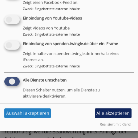
personenbezogener Daten
Zeigt einen Facebook-Feed an.
Zweck
:
Eingebettete externe Inhalte
Direkte Kontaktmöglichkeit
Einbindung von Youtube-Videos
Über unsere Website können Sie per E-Mail und/oder
Zeigt Videos von Youtube
Zweck
:
Eingebettete externe Inhalte
über ein Kontaktformular direkt in Kontakt mit uns
treten. Diese im Zusammenhang mit einer
Einbindung von spenden.twingle.de über ein iFrame
Kontaktaufnahme zur Verfügung gestellten
Zeigt Inhalte von spenden.twingle.de innerhalb eines
personenbezogenen Daten werden ausschließlich für
iFrames an.
die Korrespondenz mit Ihnen genutzt und ohne Ihre
Zweck
:
Eingebettete externe Inhalte
Einwilligung nicht an Dritte weitergegeben. Diese Daten
verbleiben bei uns, bis Sie uns entweder zur Löschung
Alle Dienste umschalten
auffordern, Ihre Einwilligung zur Speicherung
Diesen Schalter nutzen, um alle Dienste zu
widerrufen oder der Zweck für die Datenspeicherung
aktivieren/deaktivieren.
entfällt. – Etwa wenn Ihre Anfrage geklärt wurde.
Abgesehen davon bleiben gesetzliche Bestimmungen –
Auswahl akzeptieren
Alle akzeptieren
insbesondere Aufbewahrungsfristen – unberührt.
Diese Verarbeitung ist gemäß § 6 Ziffer 3 DSG-EKD
Realisiert mit Klaro!
rechtmäßig, weil die Beantwortung Ihrer Anfrage der