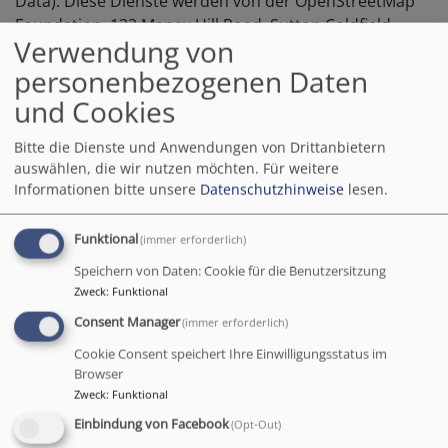
Data). Diese Dienste werden von der OpenStreetMap
Foundation, 132 Maney Hill Road, Sutton Cold­field,
Verwendung von
West Midlands, B72 1JU, United Kingdom, für die OSM­
Gemeinschaft betrieben. Damit Ihnen die Karten
personenbezogenen Daten
angezeigt werden können, werden Informationen über
und Cookies
die Nutzung dieser Webseite einschließlich Ihrer IP-
Adresse an OpenStreetMap weitergeleitet. Außerdem
Bitte die Dienste und Anwendungen von Drittanbietern
wird ein sogenanntes Session-Cookie in Ihrem
auswählen, die wir nutzen möchten.
Für weitere
Informationen bitte unsere
Datenschutzhinweise
lesen.
Computer gesetzt, das gelöscht wird, sobald Sie nach
Ihrer Sitzung (englisch: Session) den Browser
schließen. Wie OpenStreetMap Ihre Daten speichert,
Funktional
(immer erforderlich)
erfahren Sie auf der
Datenschutzseite von
Speichern von Daten: Cookie für die Benutzersitzung
OpenStreetMap
.
Zweck
:
Funktional
4. Analyse Tools
Consent Manager
(immer erforderlich)
Cookie Consent speichert Ihre Einwilligungsstatus im
Wir setzen keine Analysetools wie z.B. Google Analytics
Browser
oder Matomo auf dieser Seite ein.
Zweck
:
Funktional
5. Freiwillige Bereitstellung
Einbindung von Facebook
(Opt-Out)