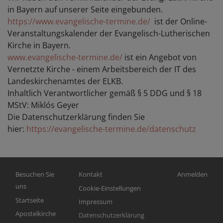
in Bayern auf unserer Seite eingebunden.
https://www.evangelische-termine.de/
ist der Online-
Veranstaltungskalender der Evangelisch-Lutherischen
Kirche in Bayern.
www.evangelische-termine.de/
ist ein Angebot von
Vernetzte Kirche - einem Arbeitsbereich der IT des
Landeskirchenamtes der ELKB.
Inhaltlich Verantwortlicher gemäß § 5 DDG und § 18
MStV: Miklós Geyer
Die Datenschutzerklärung finden Sie
hier:
https://evangelische-termine.de/datenschutz
Hauptnavigation
Fußbereichsmenü
Benutzermen
Besuchen Sie
Kontakt
Anmelden
uns
Cookie-Einstellungen
Startseite
Impressum
Apostelkirche
Datenschutzerklärung