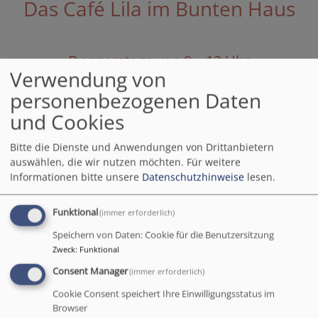
Das Café Lila im Bunten Haus
Donnerstags von 9 – 12 Uhr
Verwendung von
(außer in den Ferien)
personenbezogenen Daten
und Cookies
Bei schönem Wetter draußen auf der
Terrasse
Bitte die Dienste und Anwendungen von Drittanbietern
auswählen, die wir nutzen möchten.
Für weitere
Informationen bitte unsere
Datenschutzhinweise
lesen.
Funktional
(immer erforderlich)
Speichern von Daten: Cookie für die Benutzersitzung
Zweck
:
Funktional
Consent Manager
(immer erforderlich)
Cookie Consent speichert Ihre Einwilligungsstatus im
Browser